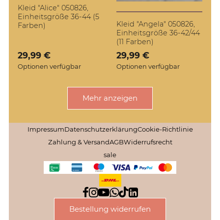
Kleid "Alice" 050826,
Einheitsgröße 36-44 (5
Kleid "Angela" 050826,
Farben)
Einheitsgröße 36-42/44
(11 Farben)
Verkaufspreis: 29,99 €
29,99 €
Verkaufspreis: 29,99 €
29,99 €
Optionen verfügbar
Optionen verfügbar
Mehr anzeigen
Impressum
Datenschutzerklärung
Cookie-Richtlinie
Zahlung & Versand
AGB
Widerrufsrecht
sale
Bestellung widerrufen