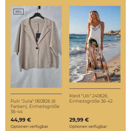
NEU
Kleid "Ulli" 240626,
Pulli "Julia" 060826 (6
Einheitsgröße 36-42
Farben), Einheitsgröße
36-44
Verkaufspreis: 44,99 €
44,99 €
Verkaufspreis: 29,99 €
29,99 €
Optionen verfügbar
Optionen verfügbar