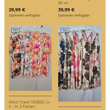
36-44
Verkaufspreis: 29,99 €
29,99 €
Verkaufspreis: 39,99 €
39,99 €
Optionen verfügbar
Optionen verfügbar
NEU
NEU
Kleid "Clara" 050826, Gr.
S - M, 3 Farben