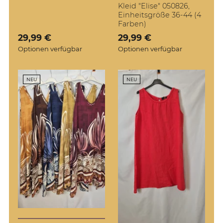
Kleid "Elise" 050826,
Einheitsgröße 36-44 (4
Farben)
Verkaufspreis: 29,99 €
29,99 €
Verkaufspreis: 29,99 €
29,99 €
Optionen verfügbar
Optionen verfügbar
NEU
NEU