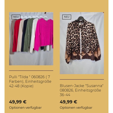
NEU
NEU
Pulli "Tilda " 060826 ( 7
Farben), Einheitsgröße
Blusen-Jacke "Susanna"
42-48 (Kopie)
080826, Einheitsgröße
36-44
Verkaufspreis: 49,99 €
49,99 €
Verkaufspreis: 49,99 €
49,99 €
Optionen verfügbar
Optionen verfügbar