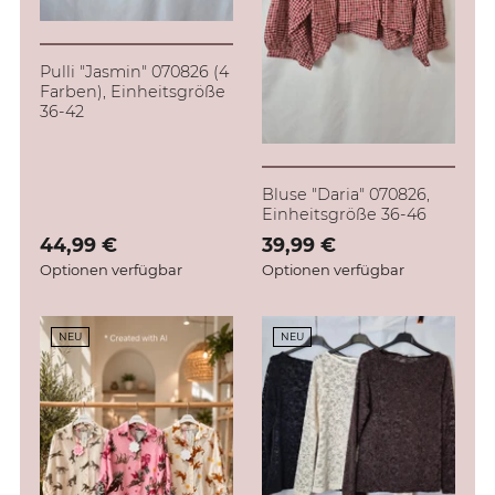
Pulli "Jasmin" 070826 (4
Farben), Einheitsgröße
36-42
Bluse "Daria" 070826,
Einheitsgröße 36-46
Verkaufspreis: 44,99 €
44,99 €
Verkaufspreis: 39,99 €
39,99 €
Optionen verfügbar
Optionen verfügbar
NEU
NEU