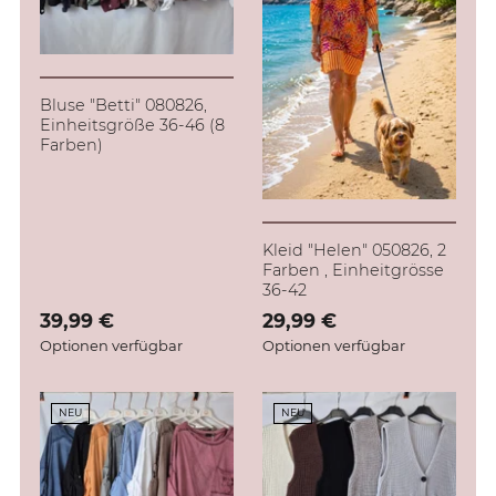
Bluse "Betti" 080826,
Einheitsgröße 36-46 (8
Farben)
Kleid "Helen" 050826, 2
Farben , Einheitgrösse
36-42
Verkaufspreis: 39,99 €
39,99 €
Verkaufspreis: 29,99 €
29,99 €
Optionen verfügbar
Optionen verfügbar
NEU
NEU