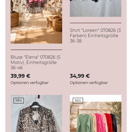
Shirt "Loreen" 070826 (3
Farben) Einheitsgröße
36-38
Bluse "Elena" 070826 (5
Motiv), Einheitsgröße
36-46
Verkaufspreis: 39,99 €
39,99 €
Verkaufspreis: 34,99 €
34,99 €
Optionen verfügbar
Optionen verfügbar
NEU
NEU