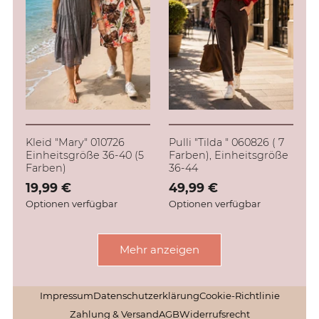
Kleid "Mary" 010726
Pulli "Tilda " 060826 ( 7
Einheitsgröße 36-40 (5
Farben), Einheitsgröße
Farben)
36-44
Verkaufspreis: 19,99 €
19,99 €
Verkaufspreis: 49,99 €
49,99 €
Optionen verfügbar
Optionen verfügbar
Mehr anzeigen
Impressum
Datenschutzerklärung
Cookie-Richtlinie
Zahlung & Versand
AGB
Widerrufsrecht