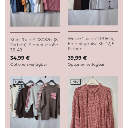
Weste "Leana" 070826,
Shirt "Liane" 080826, (8
Einheitsgröße 36-42, 5
Farben), Einheitsgröße
Farben
36-48
Verkaufspreis: 34,99 €
34,99 €
Verkaufspreis: 39,99 €
39,99 €
Optionen verfügbar
Optionen verfügbar
NEU
NEU