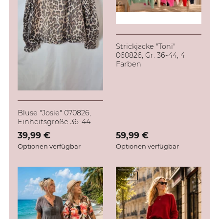
Strickjacke "Toni"
060826, Gr. 36-44, 4
Farben
Bluse "Josie" 070826,
Einheitsgröße 36-44
Verkaufspreis: 39,99 €
39,99 €
Verkaufspreis: 59,99 €
59,99 €
Optionen verfügbar
Optionen verfügbar
NEU