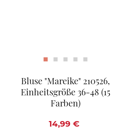
Bluse "Mareike" 210526,
Einheitsgröße 36-48 (15
Farben)
Verkaufspreis: 14,9
14,99 €