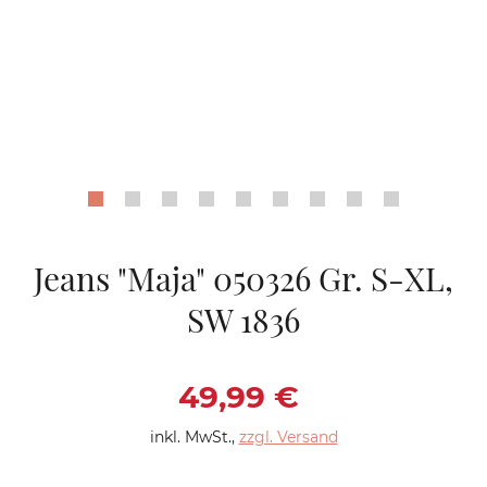
Jeans "Maja" 050326 Gr. S-XL,
SW 1836
Verkaufspreis: 49,9
49,99 €
inkl. MwSt.
,
zzgl. Versand