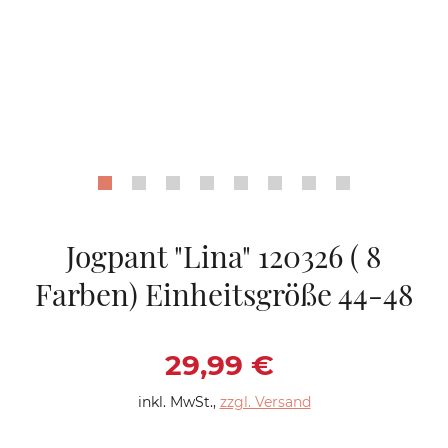
Jogpant "Lina" 120326 ( 8
Farben) Einheitsgröße 44-48
Verkaufspreis: 29,9
29,99 €
inkl. MwSt.
,
zzgl. Versand