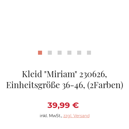
Kleid "Miriam" 230626,
Einheitsgröße 36-46, (2Farben)
Verkaufspreis: 39,9
39,99 €
inkl. MwSt.
,
zzgl. Versand