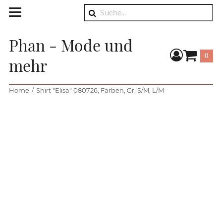
Suche
Phan - Mode und
0
mehr
Warenkorb
Home
Shirt "Elisa" 080726, Farben, Gr. S/M, L/M