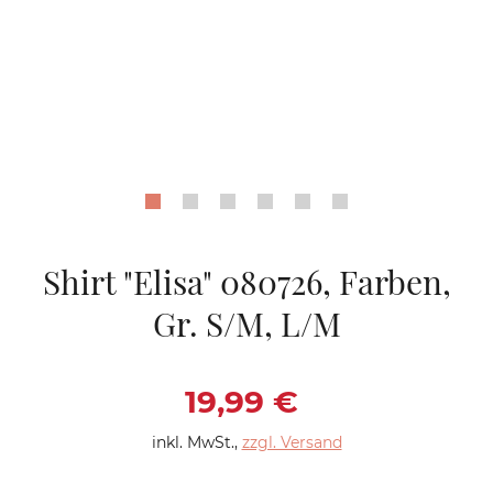
Shirt "Elisa" 080726, Farben,
Gr. S/M, L/M
Verkaufspreis: 19,9
19,99 €
inkl. MwSt.
,
zzgl. Versand