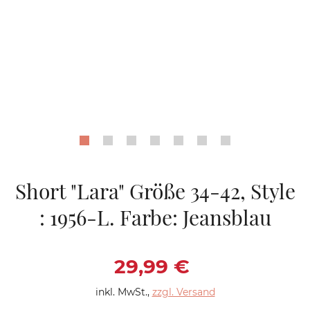
Short "Lara" Größe 34-42, Style
: 1956-L. Farbe: Jeansblau
Verkaufspreis: 29,9
29,99 €
inkl. MwSt.
,
zzgl. Versand